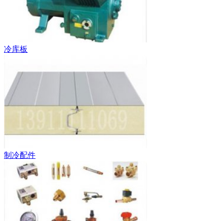
冷库板
制冷配件