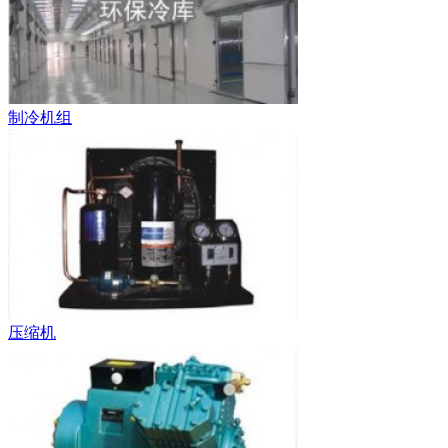
制冷机组
压缩机